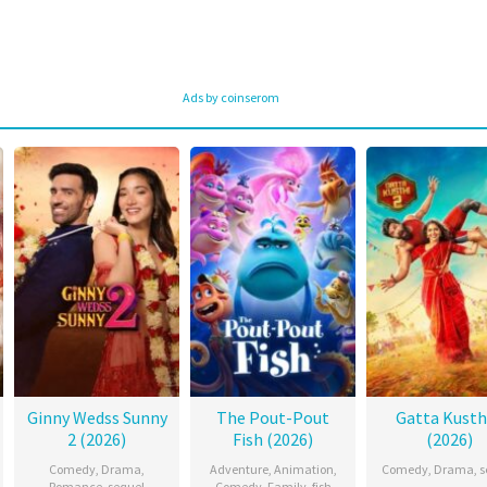
Ads by coinserom
Ginny Wedss Sunny
The Pout-Pout
Gatta Kusth
2 (2026)
Fish (2026)
(2026)
Comedy
,
Drama
,
Adventure
,
Animation
,
Comedy
,
Drama
,
s
Romance
,
sequel
Comedy
,
Family
,
fish