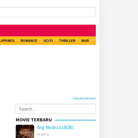
LIPPINES
ROMANCE
SCI FI
THRILLER
WAR
Advertise here
Search
for:
MOVIE TERBARU
Ang Modista (2026)
Drama
,