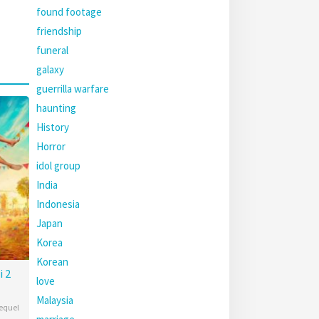
found footage
friendship
funeral
galaxy
guerrilla warfare
haunting
History
Horror
idol group
India
Indonesia
Japan
Korea
Korean
i 2
love
Malaysia
equel