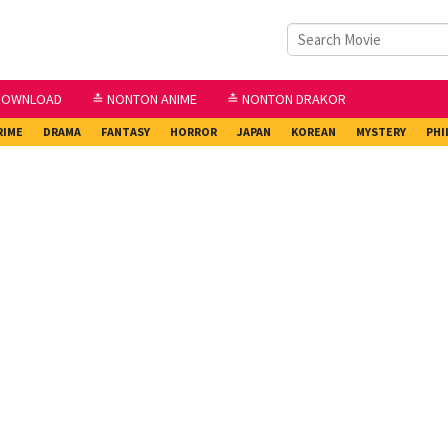
DOWNLOAD
≛ NONTON ANIME
≛ NONTON DRAKOR
RIME
DRAMA
FANTASY
HORROR
JAPAN
KOREAN
MYSTERY
PHI