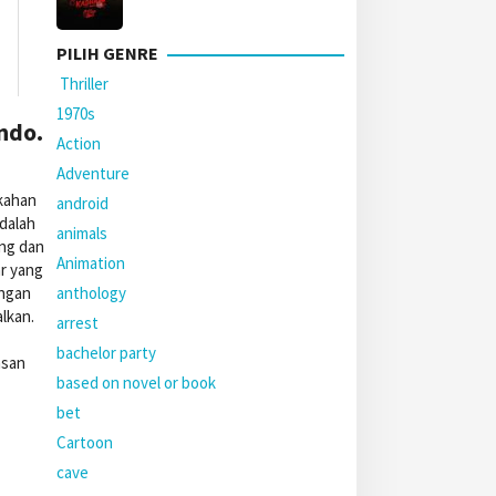
PILIH GENRE
Thriller
1970s
ndo.
Action
Adventure
ikahan
android
dalah
animals
ang dan
Animation
ar yang
anthology
engan
lkan.
arrest
bachelor party
asan
based on novel or book
bet
Cartoon
cave