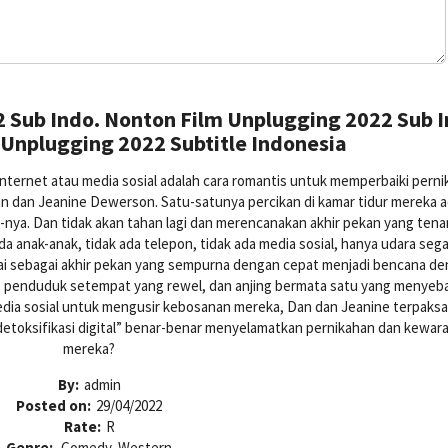
 Sub Indo. Nonton Film Unplugging 2022 Sub I
Unplugging 2022 Subtitle Indonesia
 Internet atau media sosial adalah cara romantis untuk memperbaiki pern
an dan Jeanine Dewerson. Satu-satunya percikan di kamar tidur mereka a
d-nya. Dan tidak akan tahan lagi dan merencanakan akhir pekan yang ten
da anak-anak, tidak ada telepon, tidak ada media sosial, hanya udara seg
lai sebagai akhir pekan yang sempurna dengan cepat menjadi bencana d
, penduduk setempat yang rewel, dan anjing bermata satu yang menyeba
ia sosial untuk mengusir kebosanan mereka, Dan dan Jeanine terpaksa
detoksifikasi digital” benar-benar menyelamatkan pernikahan dan kewar
mereka?
By:
admin
Posted on:
29/04/2022
Rate:
R
Genre:
Comedy, Western