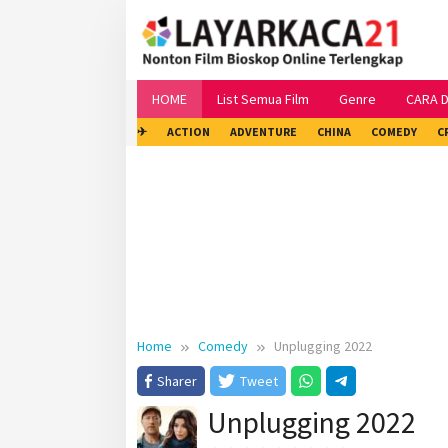
Skip
to
content
HOME
List Semua Film
Genre
CARA 
✈
ACTION
ADVENTURE
CHINA
COMEDY
C
Home
Comedy
Unplugging 2022
Sharer
Tweet
Unplugging 2022