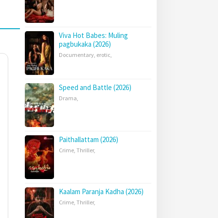
Viva Hot Babes: Muling
pagbukaka (2026)
Documentary
,
erotic
,
Speed and Battle (2026)
Drama
,
Paithallattam (2026)
Crime
,
Thriller
,
Kaalam Paranja Kadha (2026)
Crime
,
Thriller
,