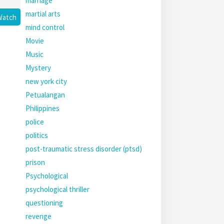
marriage
martial arts
Watch
mind control
Movie
Music
Mystery
new york city
Petualangan
Philippines
police
politics
post-traumatic stress disorder (ptsd)
prison
Psychological
psychological thriller
questioning
revenge