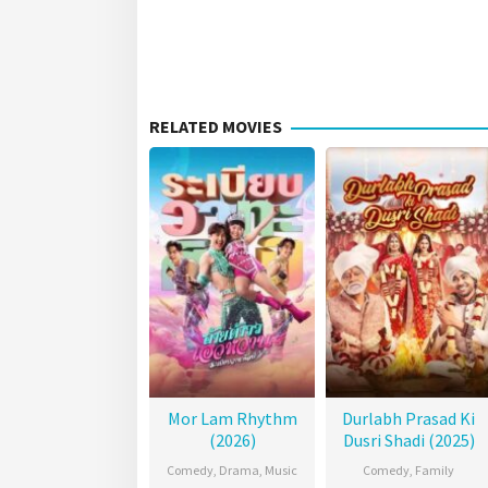
RELATED MOVIES
Mor Lam Rhythm
Durlabh Prasad Ki
(2026)
Dusri Shadi (2025)
Comedy
,
Drama
,
Music
Comedy
,
Family