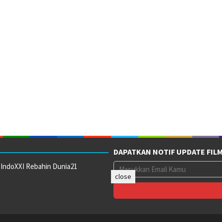
DAPATKAN NOTIF UPDATE FIL
 IndoXXI Rebahin Dunia21
close